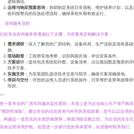
逻辑测试。
运维与响应预案咨询
：协助制定系统日常巡检、维护保养计划，以及
收到报警后的应急处理流程，确保系统长期有效运行。
、 咨询服务流程
们的专业咨询服务将遵循以下步骤，为您量身定制解决方案：
需求调研
：深入了解您的厂房结构、设备布局、生产流程及现有基础
施。
现场勘查
：工程师实地考察，识别风险区域，评估安装条件。
方案设计
：提供包含系统拓扑图、设备清单、点位规划图及预算的详
技术方案。
实施支持
：为安装团队提供技术交底与指导，确保方案准确落地。
培训与交付
：对您的运维人员进行系统操作、日常维护及简单故障排
培训。
**
资一套专业的厂房车间漏水监控系统，本质上是为企业核心生产资产购买
“预防性保险”。通过专业的信息咨询与科学的系统部署，您可以以合理的
，构建起一道坚实的水患防御屏障，彻底消除后顾之忧，为企业的安全生
高效运营保驾护航。如需进一步探讨您的具体需求，欢迎随时联系我们。