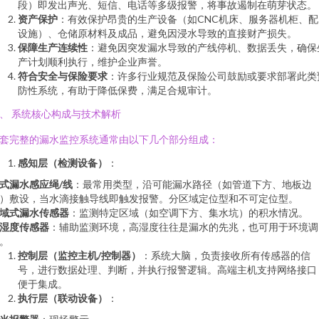
段）即发出声光、短信、电话等多级报警，将事故遏制在萌芽状态。
资产保护
：有效保护昂贵的生产设备（如CNC机床、服务器机柜、配
设施）、仓储原材料及成品，避免因浸水导致的直接财产损失。
保障生产连续性
：避免因突发漏水导致的产线停机、数据丢失，确保
产计划顺利执行，维护企业声誉。
符合安全与保险要求
：许多行业规范及保险公司鼓励或要求部署此类
防性系统，有助于降低保费，满足合规审计。
、 系统核心构成与技术解析
套完整的漏水监控系统通常由以下几个部分组成：
感知层（检测设备）
：
式漏水感应绳/线
：最常用类型，沿可能漏水路径（如管道下方、地板边
）敷设，当水滴接触导线即触发报警。分区域定位型和不可定位型。
域式漏水传感器
：监测特定区域（如空调下方、集水坑）的积水情况。
湿度传感器
：辅助监测环境，高湿度往往是漏水的先兆，也可用于环境调
。
控制层（监控主机/控制器）
：系统大脑，负责接收所有传感器的信
号，进行数据处理、判断，并执行报警逻辑。高端主机支持网络接口
便于集成。
执行层（联动设备）
：