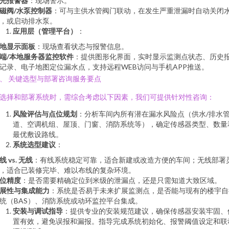
光报警器
：现场警示。
磁阀/水泵控制器
：可与主供水管阀门联动，在发生严重泄漏时自动关闭
，或启动排水泵。
应用层（管理平台）
：
地显示面板
：现场查看状态与报警信息。
端/本地服务器监控软件
：提供图形化界面，实时显示监测点状态、历史
记录、电子地图定位漏水点，支持远程WEB访问与手机APP推送。
、 关键选型与部署咨询服务要点
选择和部署系统时，需综合考虑以下因素，我们可提供针对性咨询：
风险评估与点位规划
：分析车间内所有潜在漏水风险点（供水/排水
道、空调机组、屋顶、门窗、消防系统等），确定传感器类型、数量
最优敷设路线。
系统选型建议
：
线 vs. 无线
：有线系统稳定可靠，适合新建或改造方便的车间；无线部署
，适合已装修完毕、难以布线的复杂环境。
位精度
：是否需要精确定位到米级的泄漏点，还是只需知道大致区域。
展性与集成能力
：系统是否易于未来扩展监测点，是否能与现有的楼宇自
统（BAS）、消防系统或动环监控平台集成。
安装与调试指导
：提供专业的安装规范建议，确保传感器安装牢固、
置有效，避免误报和漏报。指导完成系统初始化、报警阈值设定和联