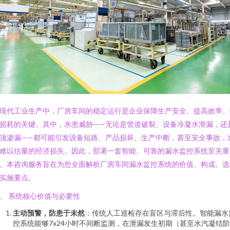
现代工业生产中，厂房车间的稳定运行是企业保障生产安全、提高效率、
损耗的关键。其中，水患威胁——无论是管道破裂、设备冷凝水泄漏，还
顶渗漏——都可能引发设备短路、产品损坏、生产中断，甚至安全事故，
难以估量的经济损失。因此，部署一套智能、可靠的漏水监控系统至关重
。本咨询服务旨在为您全面解析厂房车间漏水监控系统的价值、构成、选
实施要点。
、 系统核心价值与必要性
主动预警，防患于未然
：传统人工巡检存在盲区与滞后性。智能漏水
控系统能够7x24小时不间断监测，在泄漏发生初期（甚至水汽凝结阶