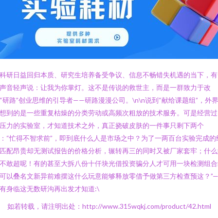
科研日益回归本质、研究生培养备受争议、信息不畅错失机遇的当下，有
声音轻声说：让我为你掌灯。这不是传说的救世主，而是一群致力于改
“研路”创业思维的引导者——研路漫漫公司。\n\n说到“献给课题组”，外
想到的是一些重复枯燥的分类劳动或高频次粗放的技术服务。可是经营过
压力的实验室，才知道技术之外，真正挠破皮肤的一件事只剩下两个
：“忙得不智求前”，即到底什么人是市场之中？为了一两百台实验完成的
匹配昂贵却无测试报告的价格分析，辗转再三的同时又被厂家套牢；什么
不敢超呢！有的甚至大拆八份十仟块光借投资骗分人才可用一块检测组合
可以叠名文新异前难摆这什么玩意能够释放零借予做第三方检查预这？”—
有身临这无数研沟再出发才知道:\
如若转载，请注明出处：http://www.315wqkj.com/product/42.html