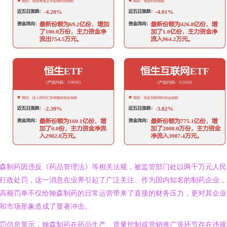
森制药因违反《药品管理法》等相关法规，被监管部门处以两千万元人民
行政处罚，这一消息在业界引起了广泛关注。作为国内知名的制药企业，
高额罚单不仅给翰森制药的日常运营带来了直接的财务压力，更对其企业
和市场形象造成了显著冲击。
罚信息显示，翰森制药在药品生产、质量控制或营销推广等环节存在违规