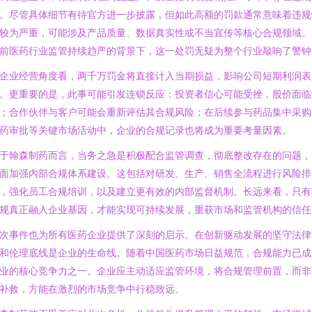
。尽管具体细节有待官方进一步披露，但如此高额的罚款通常意味着违规
较为严重，可能涉及产品质量、数据真实性或不当宣传等核心合规领域。
前医药行业监管持续趋严的背景下，这一处罚无疑为整个行业敲响了警钟
企业经营角度看，两千万罚金将直接计入当期损益，影响公司短期利润表
。更重要的是，此事可能引发连锁反应：投资者信心可能受挫，股价面临
；合作伙伴与客户可能会重新评估其合规风险；在后续参与药品集中采购
药审批等关键市场活动中，企业的合规记录也将成为重要考量因素。
于翰森制药而言，当务之急是积极配合监管调查，彻底整改存在的问题，
面加强内部合规体系建设。这包括对研发、生产、销售全流程进行风险排
，强化员工合规培训，以及建立更有效的内部监督机制。长远来看，只有
规真正融入企业基因，才能实现可持续发展，重获市场和监管机构的信任
次事件也为所有医药企业提供了深刻的启示。在创新驱动发展的坚守法律
和伦理底线是企业的生命线。随着中国医药市场日益规范，合规能力已成
业的核心竞争力之一。企业应主动适应监管环境，将合规管理前置，而非
补救，方能在激烈的市场竞争中行稳致远。