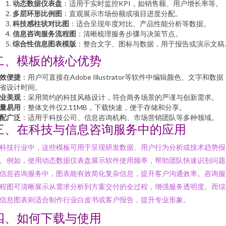
动态数据仪表盘
：适用于实时监控KPI，如销售额、用户增长率等。
多层环形比例图
：直观展示市场份额或项目进度分配。
科技感柱状对比图
：适合呈现年度对比、产品性能分析等数据。
信息咨询服务流程图
：清晰梳理服务步骤与决策节点。
综合性信息图表模版
：整合文字、图标与数据，用于报告或演示文稿
二、模板的核心优势
效便捷
：用户可直接在Adobe Illustrator等软件中编辑颜色、文字和数据
省设计时间。
业美观
：采用简约的科技风格设计，符合商务场景的严谨与创新需求。
量易用
：整体文件仅2.11MB，下载快速，便于存储和分享。
配广泛
：适用于科技公司、信息咨询机构、市场营销团队等多种领域。
三、在科技与信息咨询服务中的应用
科技行业中，这些模板可用于呈现研发数据、用户行为分析或技术趋势报
。例如，使用动态数据仪表盘展示软件使用频率，帮助团队快速识别问题
信息咨询服务中，图表能有效简化复杂信息，提升客户沟通效率。咨询服
程图可清晰展示从需求分析到方案交付的全过程，增强服务透明度。而综
信息图表则适合制作行业白皮书或客户报告，提升专业形象。
四、如何下载与使用