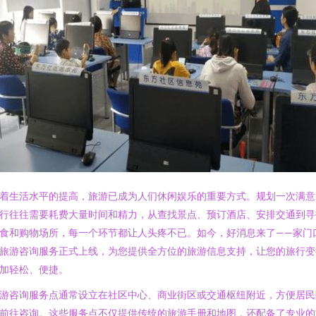
着生活水平的提高，旅游已成为人们休闲娱乐的重要方式。规划一次满意
行往往需要耗费大量时间和精力，从查找景点、预订酒店、安排交通到寻
食和购物场所，每一个环节都让人头疼不已。如今，好消息来了——家门
旅游咨询服务正式上线，为您提供全方位的旅游信息支持，让您的旅行变
加轻松、便捷。
游咨询服务点通常设立在社区中心、商业街区或交通枢纽附近，方便居民
前往咨询。这些服务点不仅提供传统的旅游手册和地图，还配备了专业的